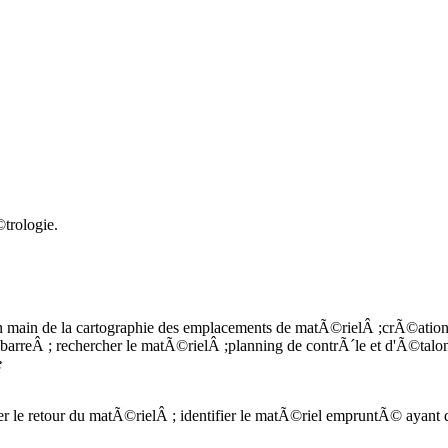
trologie.
e en main de la cartographie des emplacements de matÃ©rielÂ ;crÃ©at
rreÂ ; rechercher le matÃ©rielÂ ;planning de contrÃ´le et d'Ã©talon
e
r le retour du matÃ©rielÂ ; identifier le matÃ©riel empruntÃ© ayan