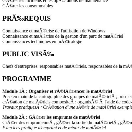
GÃ©rer les incidents et les opÃ©rations de maintenance
GÃ©rer les consommables
PRÃ‰REQUIS
Connaissance et maÃ®trise de l'utilisation de Windows
Connaissance et maÃ®trise de la gestion d'un parc de matÃ©riel
Connaissances techniques en mÃ©trologie
PUBLIC VISÃ‰
Chefs d'entreprises, responsables matÃ©riels, responsables de la mÃ©
PROGRAMME
Module 1Â : Organiser et rÃ©fÃ©rencer le matÃ©riel
Prise en main de la cartographie des groupes de matÃ©rielÂ ; pris
crÃ©ation de matÃ©riels compositeÂ ; organisÃ© Ã l'aide de code-ba
Travaux pratiquesÂ : CrÃ©ation d'une sÃ©rie de matÃ©riel exempl
Module 2Â : GÃ©rer les emprunts de matÃ©riel
CrÃ©er des emprunteursÂ ; gÃ©rer la sortie du matÃ©rielÂ ; gÃ©re
Exercices pratique d'emprunt et de retour de matÃ©riel