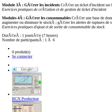
Module 3Â : GÃ©rer les incidents
CrÃ©er un ticket d'incident sur 
Exercices pratiques de crÃ©ation et de gestion de ticket d'incident
Modules 4Â : GÃ©rer les consommables
CrÃ©er une base de donn
augmenter ou diminuer le stockÂ ; gÃ©rer les alertes de ruptures de s
Exercices pratiques d'ajout et de sortie de consommable du stock
DurÃ©eÂ : 1 journÃ©e (7 heures)
Nombre de participantsÂ : 1 Ã 6
0 produit(s)
Se connecter
BCN Producteur