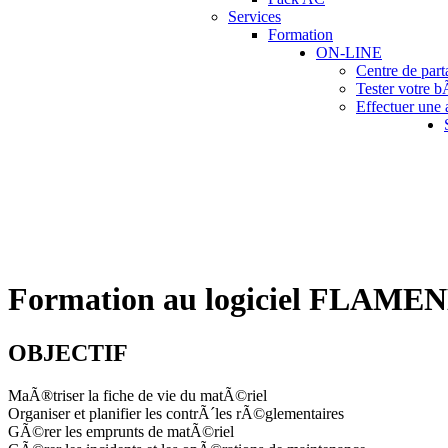
Services
Formation
ON-LINE
Centre de par
Tester votre 
Effectuer une
Formation au logiciel FLAM
OBJECTIF
MaÃ®triser la fiche de vie du matÃ©riel
Organiser et planifier les contrÃ´les rÃ©glementaires
GÃ©rer les emprunts de matÃ©riel