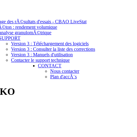
tage des rÃ©sultats d'essais - CBAO LiveStat
bÃ©ton : rendement volumique
 analyse granulomÃ©trique
SUPPORT
Version 3 : Téléchargement des logiciels
Version 3 : Consulter la liste des corrections
Version 3 : Manuels d'utilisation
Contacter le support technique
CONTACT
Nous contacter
Plan d'accÃ¨s
ENKO