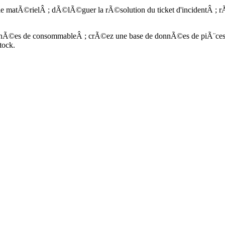
le matÃ©rielÂ ; dÃ©lÃ©guer la rÃ©solution du ticket d'incidentÂ ; rÃ©
Ã©es de consommableÂ ; crÃ©ez une base de donnÃ©es de piÃ¨ces 
tock.