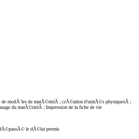
ion de modÃ¨les de matÃ©rielÂ ; crÃ©ation d'unitÃ©s physiquesÂ ;
nage du matÃ©rielÂ ; Impression de la fiche de vie
t dÃ©passÃ© le dÃ©lai permis