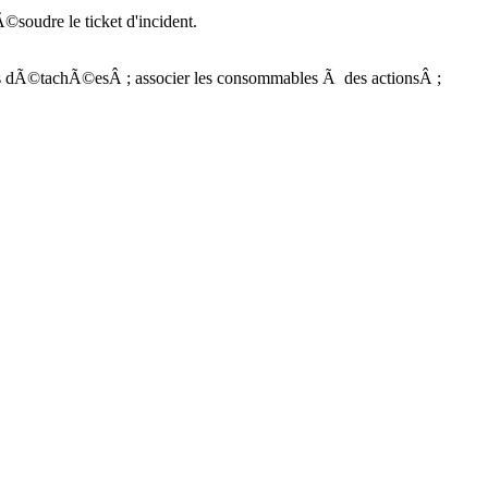
soudre le ticket d'incident.
dÃ©tachÃ©esÂ ; associer les consommables Ã des actionsÂ ;