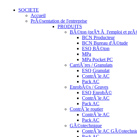
SOCIETE
Accueil
PrÃ©sentation de l'entreprise
PRODUITS
BÃ©ton (prÃªt Ã l'emploi et prÃ©
BCN Producteur
BCN Bureau d'Ã©tude
ESQ BÃ©ton
MPa
MPa Pocket PC
CarriÃ¨res / Granulats
ESQ Granulat
ContrÃ´le AC
Pack AC
EnrobÃ©s / Graves
ESQ EnrobÃ©
ContrÃ´le AC
Pack AC
ContrÃ´le routier
ContrÃ´le AC
Pack AC
GÃ©otechnique
ContrÃ´le AC GÃ©otechni
Pack AC