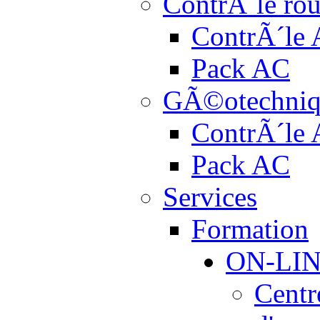
ContrÃ´le rou
ContrÃ´le
Pack AC
GÃ©otechniq
ContrÃ´le
Pack AC
Services
Formation
ON-LI
Centr