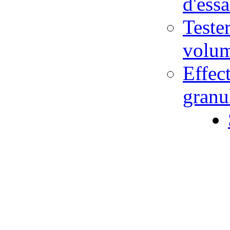
d'ess
Teste
volu
Effec
gran