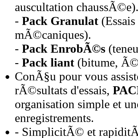
auscultation chaussÃ©e)
-
Pack Granulat
(Essais
mÃ©caniques).
-
Pack EnrobÃ©s
(teneu
-
Pack liant
(bitume, Ã©
ConÃ§u pour vous assiste
rÃ©sultats d'essais,
PAC
organisation simple et u
enregistrements.
- SimplicitÃ© et rapiditÃ