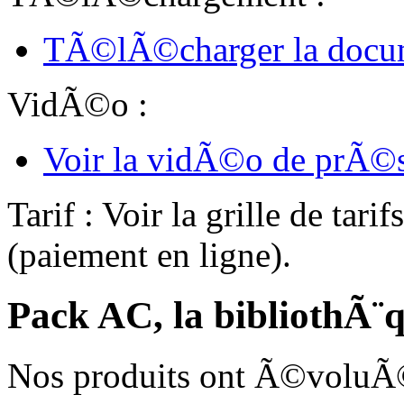
TÃ©lÃ©charger la docum
VidÃ©o :
Voir la vidÃ©o de prÃ©s
Tarif : Voir la grille de tari
(paiement en ligne).
Pack AC, la bibliothÃ¨
Nos produits ont Ã©voluÃ©,