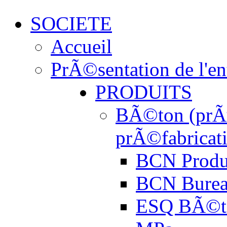
SOCIETE
Accueil
PrÃ©sentation de l'en
PRODUITS
BÃ©ton (prÃª
prÃ©fabricat
BCN Produ
BCN Burea
ESQ BÃ©t