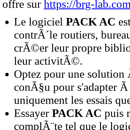
offre sur
https://brg-lab.co
Le logiciel
PACK AC
est
contrÃ´le routiers, bur
crÃ©er leur propre bibli
leur activitÃ©.
Optez pour une solutio
conÃ§u pour s'adapter Ã 
uniquement les essais qu
Essayer
PACK AC
puis m
complÃ¨te tel que le logi