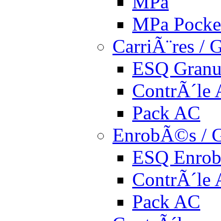
MPa
MPa Pocke
CarriÃ¨res / 
ESQ Granu
ContrÃ´le
Pack AC
EnrobÃ©s / G
ESQ Enro
ContrÃ´le
Pack AC