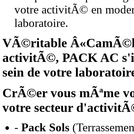
votre activitÃ© en moder
laboratoire.
VÃ©ritable Â«CamÃ©l
activitÃ©, PACK AC s'i
sein de votre laboratoir
CrÃ©er vous mÃªme vot
votre secteur d'activitÃ
-
Pack Sols
(Terrassement