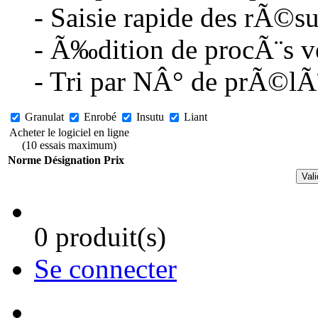
- Saisie rapide des rÃ©sul
- Ã‰dition de procÃ¨s ve
- Tri par NÂ° de prÃ©lÃ¨
Granulat
Enrobé
Insutu
Liant
Acheter le logiciel en ligne
(10 essais maximum)
Norme
Désignation
Prix
0 produit(s)
Se connecter