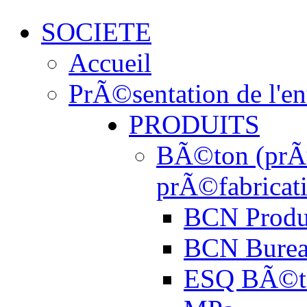
SOCIETE
Accueil
PrÃ©sentation de l'en
PRODUITS
BÃ©ton (prÃª
prÃ©fabricat
BCN Produ
BCN Burea
ESQ BÃ©t