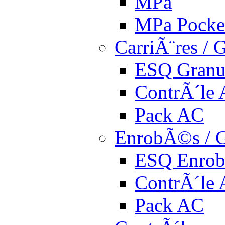
MPa
MPa Pocke
CarriÃ¨res / 
ESQ Granu
ContrÃ´le
Pack AC
EnrobÃ©s / G
ESQ Enro
ContrÃ´le
Pack AC