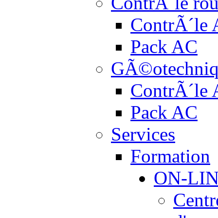
ContrÃ´le rou
ContrÃ´le
Pack AC
GÃ©otechniq
ContrÃ´le
Pack AC
Services
Formation
ON-LI
Centr