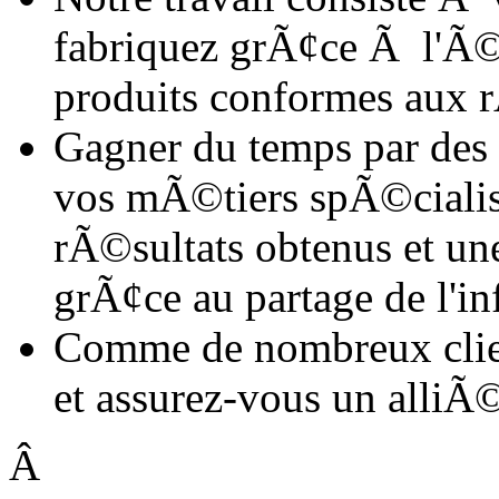
fabriquez grÃ¢ce Ã l'Ã©l
produits conformes aux r
Gagner du temps par des 
vos mÃ©tiers spÃ©cialis
rÃ©sultats obtenus et un
grÃ¢ce au partage de l'in
Comme de nombreux clie
et assurez-vous un alliÃ
Â