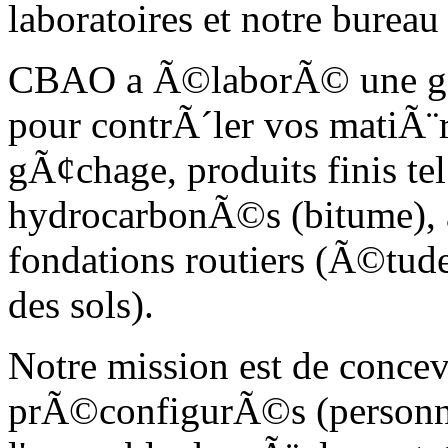
laboratoires et notre burea
CBAO a Ã©laborÃ© une ga
pour contrÃ´ler vos matiÃ¨r
gÃ¢chage, produits finis t
hydrocarbonÃ©s (bitume), 
fondations routiers (Ã©t
des sols).
Notre mission est de concevo
prÃ©configurÃ©s (personn