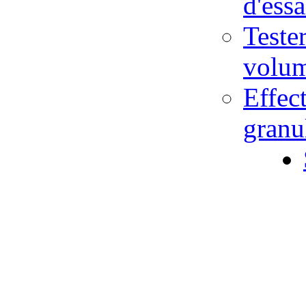
d'ess
Teste
volu
Effec
gran