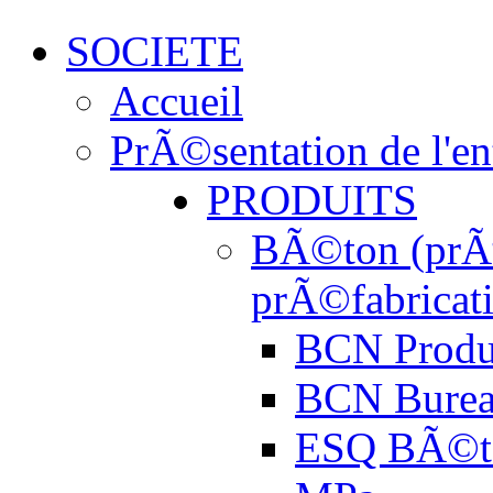
SOCIETE
Accueil
PrÃ©sentation de l'en
PRODUITS
BÃ©ton (prÃª
prÃ©fabricat
BCN Produ
BCN Burea
ESQ BÃ©t