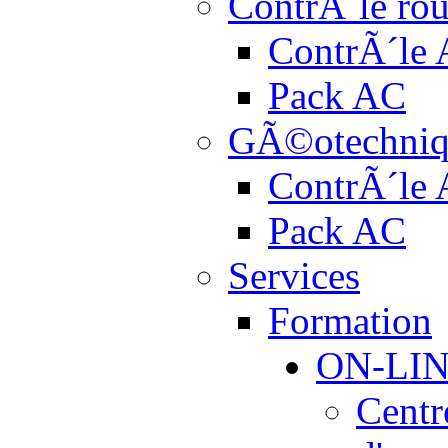
ContrÃ´le rou
ContrÃ´le
Pack AC
GÃ©otechniq
ContrÃ´le
Pack AC
Services
Formation
ON-LI
Centr