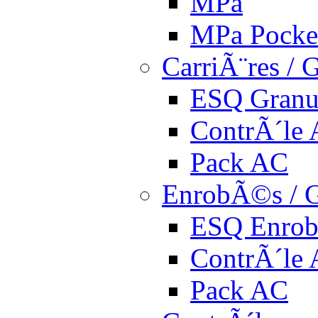
MPa
MPa Pocke
CarriÃ¨res / 
ESQ Granu
ContrÃ´le
Pack AC
EnrobÃ©s / G
ESQ Enro
ContrÃ´le
Pack AC