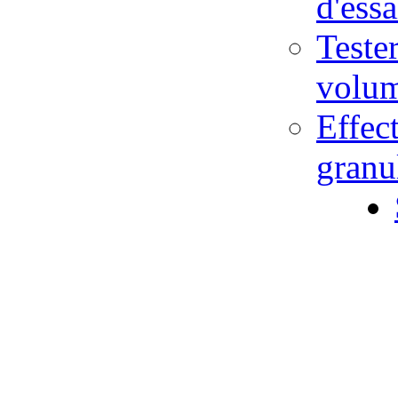
d'ess
Teste
volu
Effec
gran