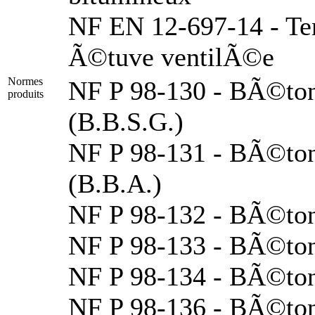
NF EN 12-697-14 - Te
Ã©tuve ventilÃ©e
Normes
NF P 98-130 - BÃ©to
produits
(B.B.S.G.)
NF P 98-131 - BÃ©to
(B.B.A.)
NF P 98-132 - BÃ©to
NF P 98-133 - BÃ©ton
NF P 98-134 - BÃ©ton
NF P 98-136 - BÃ©ton