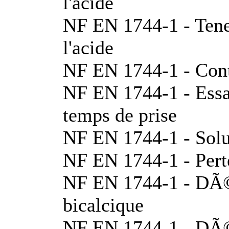
l'acide
NF EN 1744-1 - Teneu
l'acide
NF EN 1744-1 - Con
NF EN 1744-1 - Essa
temps de prise
NF EN 1744-1 - Solu
NF EN 1744-1 - Pert
NF EN 1744-1 - DÃ©s
bicalcique
NF EN 1744-1 - DÃ©