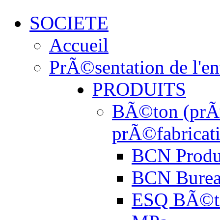
SOCIETE
Accueil
PrÃ©sentation de l'en
PRODUITS
BÃ©ton (prÃª
prÃ©fabricat
BCN Produ
BCN Burea
ESQ BÃ©t