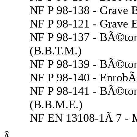
NF P 98-138 - Grave 
NF P 98-121 - Grave E
NF P 98-137 - BÃ©to
(B.B.T.M.)
NF P 98-139 - BÃ©ton
NF P 98-140 - Enrob
NF P 98-141 - BÃ©to
(B.B.M.E.)
NF EN 13108-1Ã 7 - 