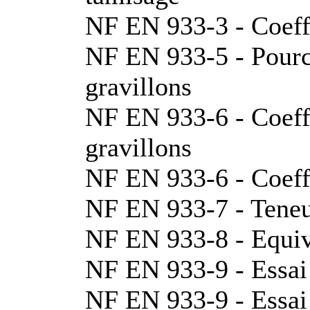
NF EN 933-3 - Coeffi
NF EN 933-5 - Pourc
gravillons
NF EN 933-6 - Coeff
gravillons
NF EN 933-6 - Coeff
NF EN 933-7 - Tene
NF EN 933-8 - Equiv
NF EN 933-9 - Essa
NF EN 933-9 - Essai