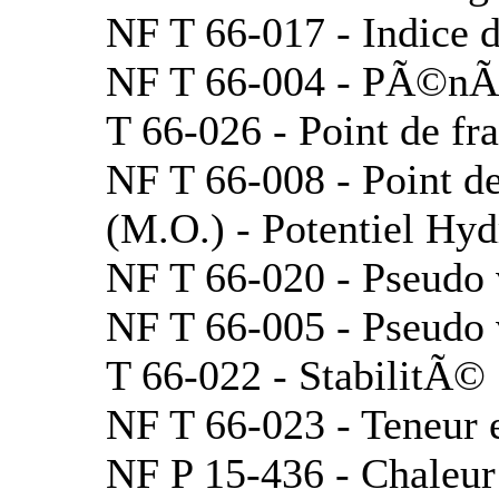
NF T 66-017 - Indice d
NF T 66-004 - PÃ©nÃ©
T 66-026 - Point de fr
NF T 66-008 - Point d
(M.O.) - Potentiel Hy
NF T 66-020 - Pseudo 
NF T 66-005 - Pseudo
T 66-022 - StabilitÃ©
NF T 66-023 - Teneur 
NF P 15-436 - Chaleur 