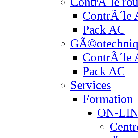
ContrÃ´le rou
ContrÃ´le
Pack AC
GÃ©otechniq
ContrÃ´le
Pack AC
Services
Formation
ON-LI
Centr