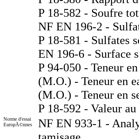
P 18-582 - Soufre tot
NF EN 196-2 - Sulfa
P 18-581 - Sulfates s
EN 196-6 - Surface 
P 94-050 - Teneur e
(M.O.) - Teneur en e
(M.O.) - Teneur en se
P 18-592 - Valeur a
Norme d'essai
NF EN 933-1 - Anal
EuropÃ©nnes
tamisage