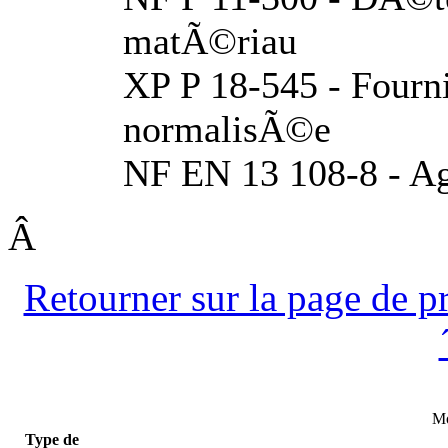
matÃ©riau
XP P 18-545 - Fourni
normalisÃ©e
NF EN 13 108-8 - A
Â
Retourner sur la page de 
M
Type de