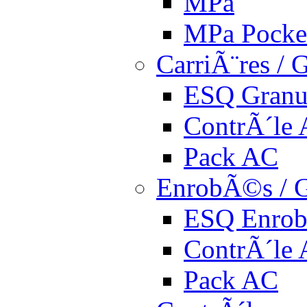
MPa
MPa Pocke
CarriÃ¨res / 
ESQ Granu
ContrÃ´le
Pack AC
EnrobÃ©s / G
ESQ Enro
ContrÃ´le
Pack AC