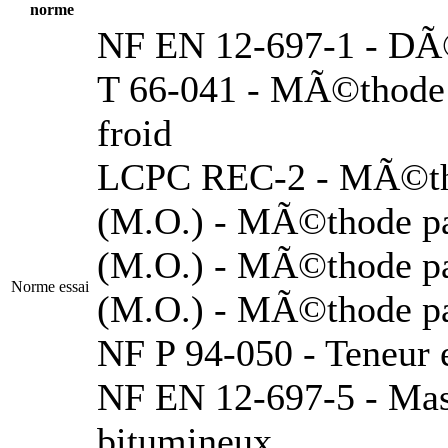
norme
NF EN 12-697-1 - DÃ©t
T 66-041 - MÃ©thode 
froid
LCPC REC-2 - MÃ©
(M.O.) - MÃ©thode pa
(M.O.) - MÃ©thode pa
Norme essai
(M.O.) - MÃ©thode par
NF P 94-050 - Teneur
NF EN 12-697-5 - Ma
bitumineux