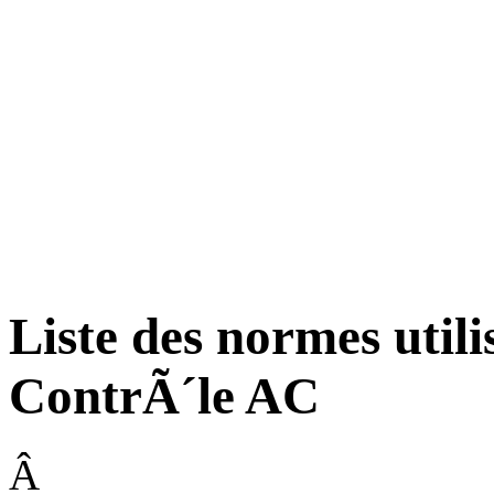
Liste des normes utili
ContrÃ´le AC
Â